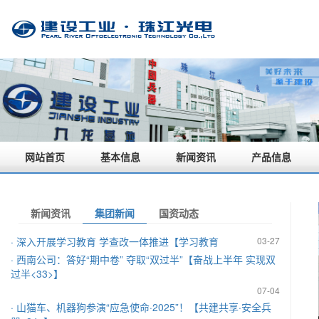
网站首页
基本信息
新闻资讯
产品信息
新闻资讯
集团新闻
国资动态
落
· 深入开展学习教育 学查改一体推进【学习教育
03-27
· 兵器
红”
· 西南公司：答好“期中卷” 夺取“双过半”【奋战上半年 实现双
-01
过半<33>】
年联
· 中央
07-04
玉卓作
· 山猫车、机器狗参演“应急使命·2025”！【共建共享·安全兵