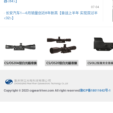
-13
器<84>】
赛活
· 《学
07-04
资央企高
· 长安汽车1—6月销量创近8年新高【奋战上半年 实现双过半
-12
<32>】
落
· 国务
07-03
不移纵
· 中国兵器装备成员单位召开深入贯彻中央八项规定精神学习
-11
教育警示教育会【学习教育<20>】
-18
· 国务
07-03
委四次
会圆
· 泰国诗琳通公主记录长安汽车电动技术成果【大力推进国际
化<54>】
· 中央
-12
07-01
-09
· 中国兵器装备帮扶案例入选《中央企业助力乡村振兴蓝皮
· 国务
书》【脱贫固效·乡村振兴<59>】
央政治局
-15
07-01
· “一图四表”筑牢青山安全屏障【共建共享·安全兵器<83>】
· 国务
干部学
06-30
Copyright © 2023 cqpearlriver.com All right reserved
渝ICP备18011642号-1